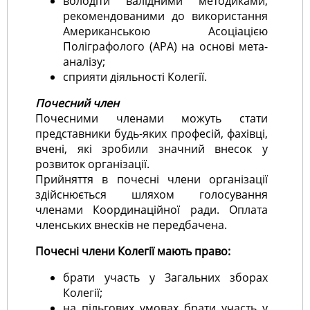
володіти валідними методиками,
рекомендованими до використання
Американською Асоціацією
Поліграфолого (АРА) на основі мета-
аналізу;
сприяти діяльності Колегії.
Почесний член
Почесними членами можуть стати
представники будь-яких професій, фахівці,
вчені, які зробили значний внесок у
розвиток організації.
Прийняття в почесні члени організації
здійснюється шляхом голосування
членами Координаційної ради. Оплата
членських внесків не передбачена.
Почесні члени Колегії мають право:
брати участь у Загальних зборах
Колегії;
на пільгових умовах брати участь у