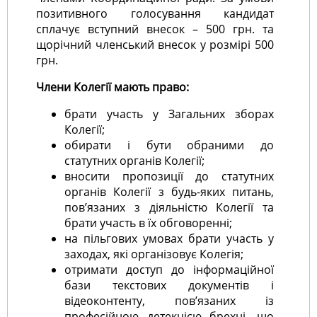
позитивного голосування кандидат
сплачує вступний внесок – 500 грн. та
щорічний членський внесок у розмірі 500
грн.
Члени Колегії мають право:
брати участь у Загальних зборах
Колегії;
обирати і бути обраними до
статутних органів Колегії;
вносити пропозиції до статутних
органів Колегії з будь-яких питань,
пов’язаних з діяльністю Колегії та
брати участь в їх обговоренні;
на пільгових умовах брати участь у
заходах, які організовує Колегія;
отримати доступ до інформаційної
бази текстових документів і
відеоконтенту, пов’язаних із
професійною детекцією брехні, що