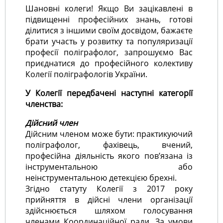
Шановні колеги! Якщо Ви зацікавлені в
підвищенні професійних знань, готові
ділитися з іншими своїм досвідом, бажаєте
брати участь у розвитку та популяризації
професії поліграфолог, запрошуємо Вас
приєднатися до професійного колективу
Колегії поліграфологів України.
У Колегії передбачені наступні категорії
членства:
Дійсний член
Дійсним членом може бути: практикуючий
поліграфолог, фахівець, вчений,
професійна діяльність якого пов’язана із
інструментальною або
неінструментальною детекцією брехні.
Згідно статуту Колегії з 2017 року
прийняття в дійсні члени організації
здійснюється шляхом голосування
членами Координаційної ради. За умови